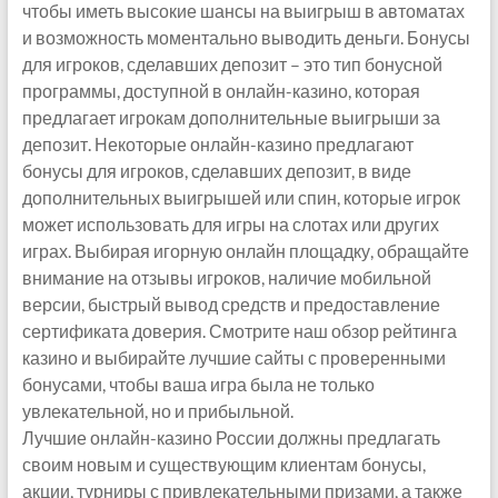
чтобы иметь высокие шансы на выигрыш в автоматах
и возможность моментально выводить деньги. Бонусы
для игроков, сделавших депозит – это тип бонусной
программы, доступной в онлайн-казино, которая
предлагает игрокам дополнительные выигрыши за
депозит. Некоторые онлайн-казино предлагают
бонусы для игроков, сделавших депозит, в виде
дополнительных выигрышей или спин, которые игрок
может использовать для игры на слотах или других
играх. Выбирая игорную онлайн площадку, обращайте
внимание на отзывы игроков, наличие мобильной
версии, быстрый вывод средств и предоставление
сертификата доверия. Смотрите наш обзор рейтинга
казино и выбирайте лучшие сайты с проверенными
бонусами, чтобы ваша игра была не только
увлекательной, но и прибыльной.
Лучшие онлайн-казино России должны предлагать
своим новым и существующим клиентам бонусы,
акции, турниры с привлекательными призами, а также