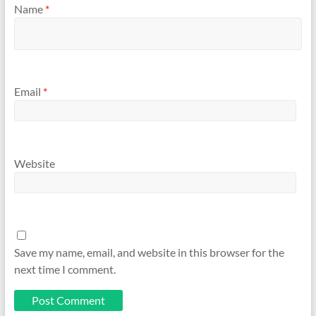
Name
*
Email
*
Website
Save my name, email, and website in this browser for the
next time I comment.