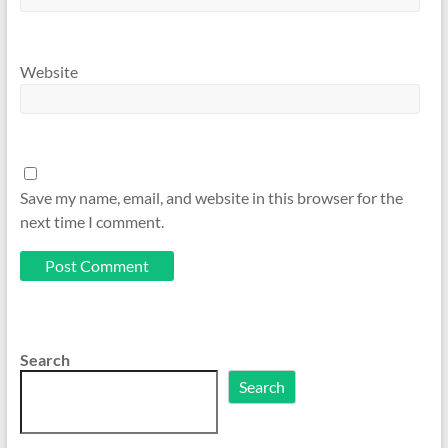
Website
Save my name, email, and website in this browser for the
next time I comment.
Search
Search