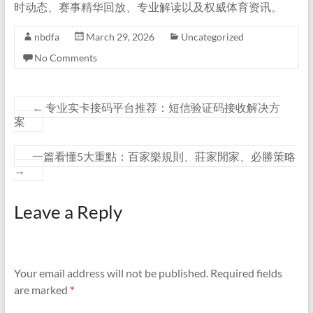
时动态、赛事精华回放、专业解读以及权威体育资讯。
nbdfa
March 29, 2026
Uncategorized
No Comments
←
专业实卡接码平台推荐：短信验证码接收解决方
案
一篇看懂5大重點：百家樂規則、莊家閒家、必勝策略
→
Leave a Reply
Your email address will not be published.
Required fields
are marked
*