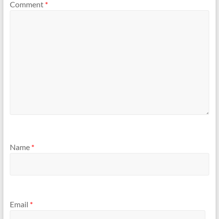
Comment
*
Name
*
Email
*