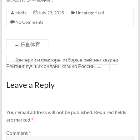
nbdfa
July 23, 2025
Uncategorized
No Comments
←
乐鱼体育
Критерии и факторы отбора в рейтинг казино
Рейтинг лучших онлайн казино России.
→
Leave a Reply
Your email address will not be published.
Required fields
are marked
*
Comment
*