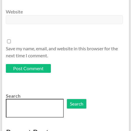
Website
Save my name, email, and website in this browser for the
next time I comment.
Search
Search